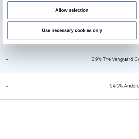
-
3.7% AXA S.A
Find out more about how your personal data is processed
Allow selection
and set your preferences in the
details section
.
We use cookies to personalise content and ads, to provide
Use necessary cookies only
-
2.2% Schroders 
social media features and to analyse our traffic. We also
share information about your use of our site with our social
media, advertising and analytics partners who may
combine it with other information that you’ve provided to
-
2.9% The Vanguard Gr
them or that they’ve collected from your use of their
services.
-
64.6% Ander