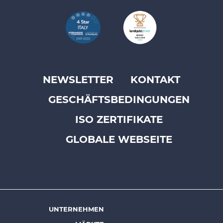
NEWSLETTER
KONTAKT
Footer
GESCHÄFTSBEDINGUNGEN
top
menu
ISO ZERTIFIKATE
-
GLOBALE WEBSEITE
Prysmian
UNTERNEHMEN
Footer