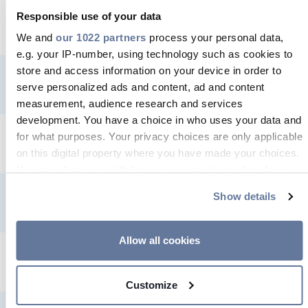
Responsible use of your data
81.6% Institutionelle Anleger
7.4% BlackRock. 
We and
our 1022 partners
process your personal data,
e.g. your IP-number, using technology such as cookies to
store and access information on your device in order to
8.3% Handel
4.7% UBS AG
serve personalized ads and content, ad and content
measurement, audience research and services
development. You have a choice in who uses your data and
for what purposes. Your privacy choices are only applicable
1.8% Eigene Anteile
4.1% T. Rowe Price Gr
on this digital property where you have made your choices.
You can change or withdraw your consent any time from
the Cookie Declaration or by clicking on the Privacy trigger
Show details
3.0% Mitarbeiter + Management
icon.
4.5% Crédit Agricol
If you allow, we would also like to:
Allow all cookies
Collect information about your geographical location
5.3% Andere
3.2% Sun Life Financi
which can be accurate to within several meters
Customize
Identify your device by actively scanning it for
specific characteristics (fingerprinting)