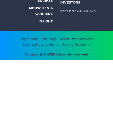
MÄRKTE
INVESTORS
menu
MENSCHEN &
-
PRIJS DELEN €
- MILANO ,
KARRIERE
Prysmian
INSIGHT
Footer
Impressum
Sitemap
Rechtliche Hinweise
Datenschutzrichtlinie
Cookie-Richtlinie
bottom
menu
Copyright © 2026 All rights reserved
-
Prysmian