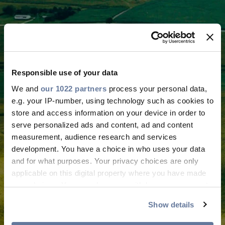
Unser Engagement
Responsible use of your data
für eine
We and
our 1022 partners
process your personal data,
emissionsarme
e.g. your IP-number, using technology such as cookies to
Zukunft
store and access information on your device in order to
serve personalized ads and content, ad and content
Nachhaltigkeit liegt in unserer DNA
measurement, audience research and services
und ist ein integraler Bestandteil
development. You have a choice in who uses your data
unseres Geschäfts in der gesamten
and for what purposes. Your privacy choices are only
Organisation. Wir bauen unser
applicable on this digital property where you have made
Technologieangebot zur
your choices. You can change or withdraw your consent
Unterstützung der Energiewende
any time from the Cookie Declaration or by clicking on
Show details
kontinuierlich aus.
the Privacy trigger icon.