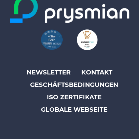
NEWSLETTER
KONTAKT
Footer
GESCHÄFTSBEDINGUNGEN
top
menu
ISO ZERTIFIKATE
-
GLOBALE WEBSEITE
Prysmian