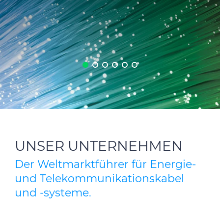
CABLE APP
INSIGHT
PRYSMIAN CLUB
GLOBAL WEBSITE
UNSER UNTERNEHMEN
Der Weltmarktführer für Energie-
und Telekommunikationskabel
und -systeme.