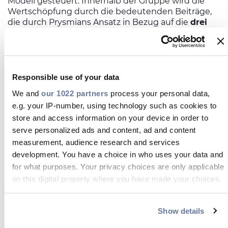
Modell gesteuert. Innerhalb der Gruppe wird die
Wertschöpfung durch die bedeutenden Beiträge,
die durch Prysmians Ansatz in Bezug auf die
drei
Säulen
der Unternehmensidentität generiert
werden, gefördert:
Menschen, Kultur &
Organisation, nachhaltige Innovation & schlanke
Produktion
und
erweiterte Wertschöpfungskette
.
Diese Inputs fließen in die Wertschöpfungskette
Responsible use of your data
ein und ermöglichen es Prysmian, Outputs zu
We and
our 1022 partners
process your personal data,
schaffen, die das Potenzial haben, eine Wirkung
e.g. your IP-number, using technology such as cookies to
außerhalb des Unternehmens zu entfalten und zur
store and access information on your device in order to
Erreichung bestimmter Ziele der nachhaltigen
Entwicklung beizutragen. Bei der Wertschöpfung
serve personalized ads and content, ad and content
dürfen die externen Faktoren, die sich auf das
measurement, audience research and services
Geschäft und die Ergebnisse von Prysmian
development. You have a choice in who uses your data and
auswirken, nicht außer Acht gelassen werden, z. B.
for what purposes. Your privacy choices are only applicable
die Energiewende, die Digitalisierung, die
on this digital property where you have made your choices.
Ressourcenknappheit und soziale Fragen.
You can change or withdraw your consent any time from
the Cookie Declaration or by clicking on the Privacy trigger
Show details
icon.