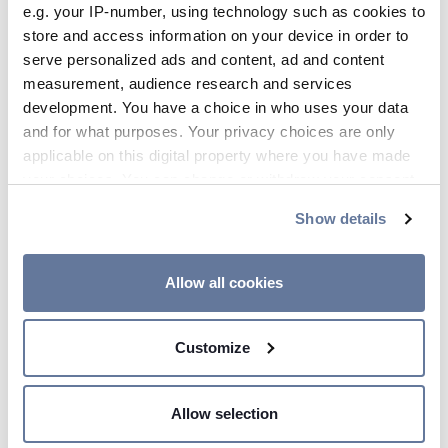
e.g. your IP-number, using technology such as cookies to
Logistikzentren in einem der Länder,
store and access information on your device in order to
in denen wir tätig sind, einsteigen, tun
serve personalized ads and content, ad and content
wir unser Möglichstes, um
measurement, audience research and services
development. You have a choice in who uses your data
sicherzustellen, dass du die
and for what purposes. Your privacy choices are only
Unterstützung erhältst, die du
applicable on this digital property where you have made
brauchst, um erfolgreich zu sein.
your choices. You can change or withdraw your consent
any time from the Cookie Declaration or by clicking on
Zu den Schlüsselelementen unseres
Show details
the Privacy trigger icon.
Onboarding für
Hochschulabsolventen gehören:
If you allow, we would also like to:
Allow all cookies
Collect information about your geographical
eine zweiwöchige globale
location which can be accurate to within several
Einarbeitung
Customize
meters
Eine einjährige Job-Rotation
Identify your device by actively scanning it for
specific characteristics (fingerprinting)
Ein Buddy whrend Ihres ersten
Allow selection
Find out more about how your personal data is processed
Jahres