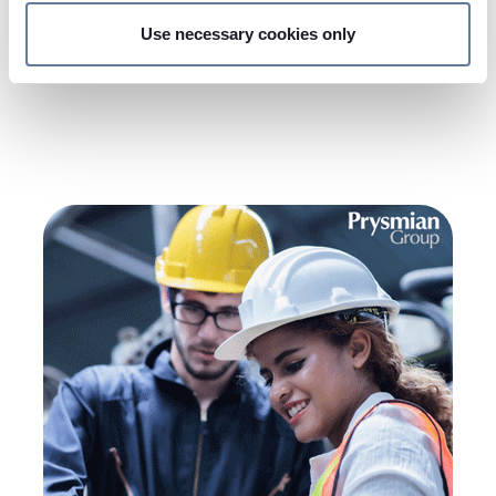
and set your preferences in the
details section
.
Use necessary cookies only
We use cookies to personalise content and ads, to
ENTDECKE MEHR
provide social media features and to analyse our traffic.
We also share information about your use of our site with
our social media, advertising and analytics partners who
may combine it with other information that you’ve
provided to them or that they’ve collected from your use
of their services.