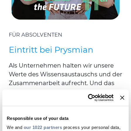
FÜR ABSOLVENTEN
Eintritt bei Prysmian
Als Unternehmen halten wir unsere
Werte des Wissensaustauschs und der
Zusammenarbeit aufrecht. Und das
beginnt in dem Moment, in dem wir
Menschen im Unternehmen
willkommen heißen.
Responsible use of your data
Wenn du bei Prysmian in einem
We and
our 1022 partners
process your personal data,
unserer Büros, Werke oder