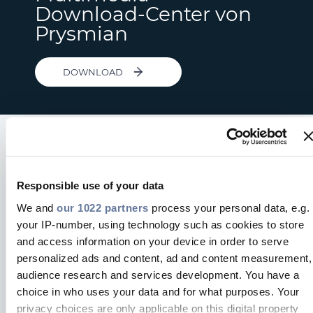
Download-Center von
Prysmian
DOWNLOAD
Informationauf Knopfdruck
Responsible use of your data
Wir unterstützen Großhändler,
We and
our 1022 partners
process your personal data, e.g.
Wiederverkäufer und OEMs mit
your IP-number, using technology such as cookies to store
Lösungen, die sowohl den aktuellen
and access information on your device in order to serve
als auch den zukünftigen
personalized ads and content, ad and content measurement,
audience research and services development. You have a
Anforderungen –
auch mit größeren
choice in who uses your data and for what purposes. Your
Bandbreiten
-gerecht werden – .
privacy choices are only applicable on this digital property