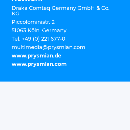
Draka Comteq Germany GmbH & Co.
KG
Piccoloministr. 2
51063 Köln, Germany
Tel. +49 (0) 221 677-0
multimedia@prysmian.com
www.prysmian.de
www.prysmian.com