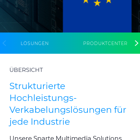
CABLE APP
INSIGHT
PRYSMIAN CLUB
GLOBAL WEBSITE
LÖSUNGEN
PRODUKTCENTER
ÜBERSICHT
Strukturierte
Hochleistungs-
Verkabelungslösungen für
jede Industrie
Unsere Sparte Multimedia Solutions