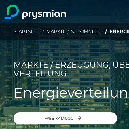
prysmian.skip_to_main_content
Pfadnavigation
STARTSEITE
MÄRKTE
STROMNETZE
ENERGI
MÄRKTE / ERZEUGUNG, Ü
VERTEILUNG
Energieverteilu
WEB KATALOG