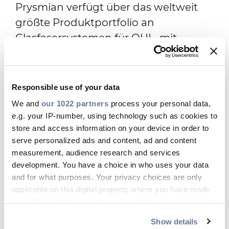
Prysmian verfügt über das weltweit
größte Produktportfolio an
Glasfasersystemen für OHL, mit
Einrichtungen auf der ganzen Welt,
um die Bedürfnisse des globalen
Marktes zu erfüllen. Die Ingenieure der
Responsible use of your data
Prysmian können Sie bei der
We and
our 1022 partners
process your personal data,
Bestimmung des Designs
e.g. your IP-number, using technology such as cookies to
store and access information on your device in order to
unterstützen, das am besten zu den
serve personalized ads and content, ad and content
einzigartigen Bedingungen und
measurement, audience research and services
Herausforderungen Ihres Projekts
development. You have a choice in who uses your data
passt, und bieten Dienstleistungen
and for what purposes. Your privacy choices are only
applicable on this digital property where you have made
vor Ort an.
your choices. You can change or withdraw your consent
any time from the Cookie Declaration or by clicking on
Show details
PDF RUNTERLADEN
the Privacy trigger icon.