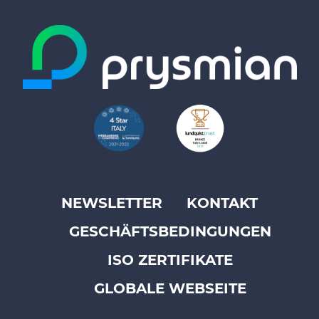
NEWSLETTER
KONTAKT
Footer
GESCHÄFTSBEDINGUNGEN
top
menu
ISO ZERTIFIKATE
-
GLOBALE WEBSEITE
Prysmian