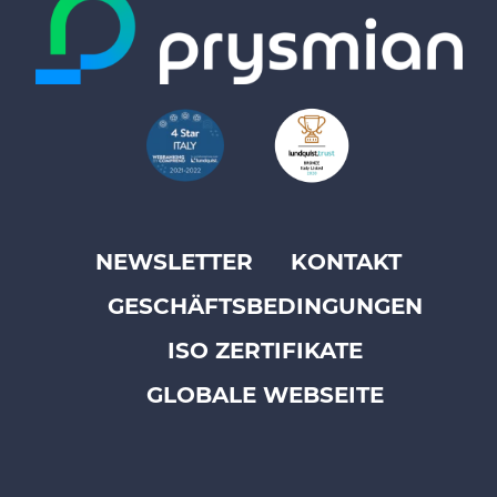
NEWSLETTER
KONTAKT
Footer
GESCHÄFTSBEDINGUNGEN
top
menu
ISO ZERTIFIKATE
-
GLOBALE WEBSEITE
Prysmian