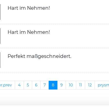
Hart im Nehmen!
Hart im Nehmen!
Perfekt maßgeschneidert.
r.prev
4
5
6
7
8
9
10
11
12
prysm