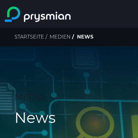
prysmian.skip_to_main_content
Pfadnavigation
STARTSEITE
MEDIEN
NEWS
MEDIA
News