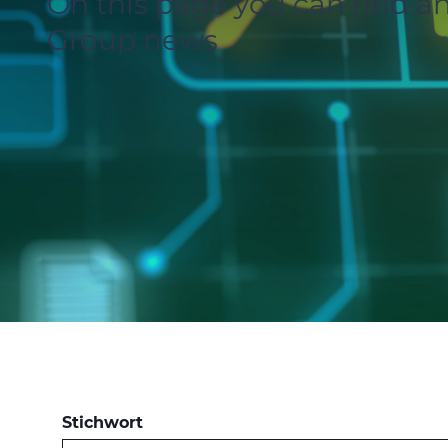
On this page you can find an
Group news
Stichwort