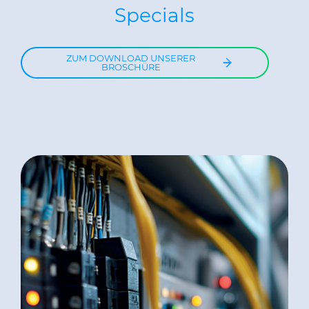
Specials
CABLE APP
INSIGHT
ZUM DOWNLOAD UNSERER
BROSCHÜRE
PRYSMIAN CLUB
GLOBAL WEBSITE