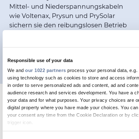
Mittel- und Niederspannungskabeln
wie Voltenax, Prysun und PrySolar
sichern sie den reibungslosen Betrieb
von PV-Solarparks / Anlagen.
ZUM DOWNLOAD UNSERER
BROSCHÜRE
Responsible use of your data
We and
our 1022 partners
process your personal data, e.g.
using technology such as cookies to store and access infor
in order to serve personalized ads and content, ad and con
audience research and services development. You have a ch
Durch die nahtlose Integration
your data and for what purposes. Your privacy choices are on
digital property where you have made your choices. You can
unserer BUS- und Datenkabel in PV-
your consent any time from the Cookie Declaration or by clic
Parks ermöglichen wir optimierten
trigger icon.
Betrieb, höhere Effizienz und
Skalierbarkeit durch die Anbindung
If you allow, we would also like to: