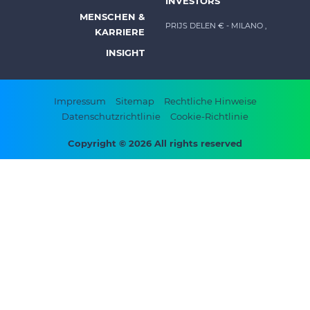
INVESTORS
menu
MENSCHEN &
-
PRIJS DELEN €
- MILANO ,
KARRIERE
Prysmian
INSIGHT
Footer
Impressum
Sitemap
Rechtliche Hinweise
Datenschutzrichtlinie
Cookie-Richtlinie
bottom
menu
Copyright © 2026 All rights reserved
-
Prysmian