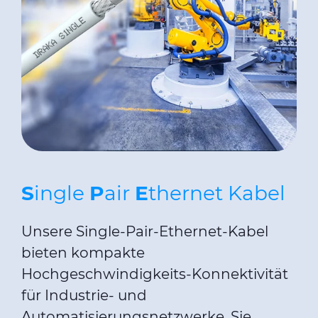
S
ingle
P
air
E
thernet Kabel
Unsere Single-Pair-Ethernet-Kabel
bieten kompakte
Hochgeschwindigkeits-Konnektivität
für Industrie- und
Automatisierungsnetzwerke. Sie