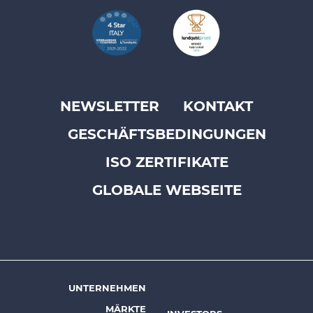
NEWSLETTER
KONTAKT
Footer
GESCHÄFTSBEDINGUNGEN
top
menu
ISO ZERTIFIKATE
-
GLOBALE WEBSEITE
Prysmian
UNTERNEHMEN
Footer
MÄRKTE